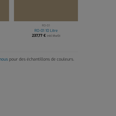
RO-01
RO-01 10 Litre
237,77
€
inkl MwSt
-nous
pour des échantillons de couleurs.