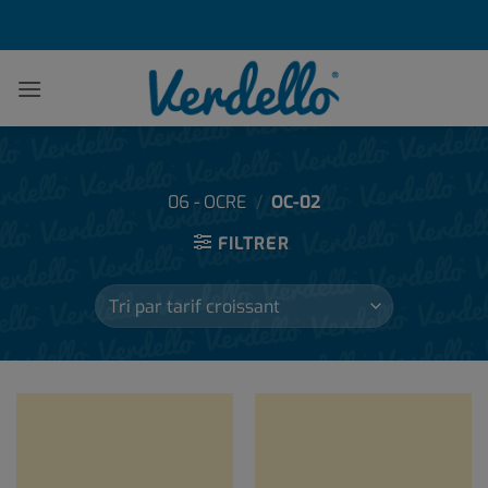
Passer
au
contenu
06 - OCRE
/
OC-02
FILTRER