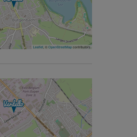
Leaflet
, ©
OpenStreetMap
contributors