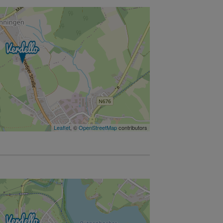
Leaflet
, ©
OpenStreetMap
contributors