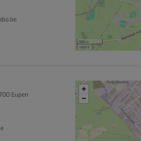
abo.be
500 m
1000 ft
+
 4700 Eupen
−
be