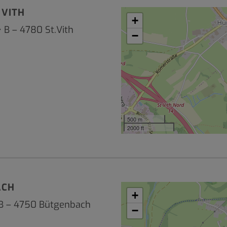
 VITH
+
 B – 4780 St.Vith
−
500 m
2000 ft
ACH
+
 B – 4750 Bütgenbach
−