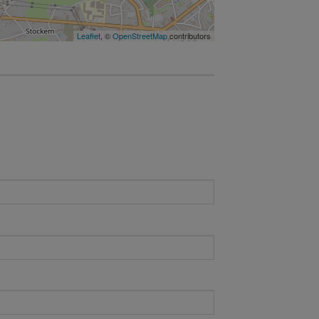
Leaflet
, ©
OpenStreetMap
contributors
e