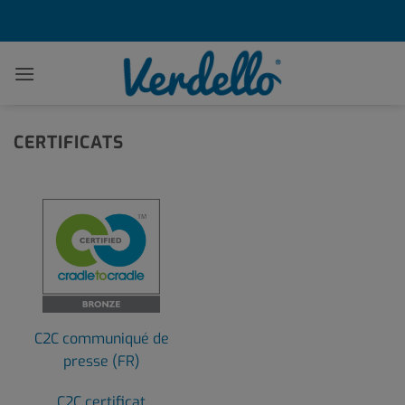
Passer
au
contenu
CERTIFICATS
C2C communiqué de
presse (FR)
C2C certificat