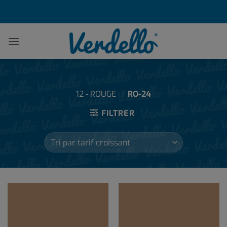
Passer
au
contenu
12 - ROUGE
/
RO-24
FILTRER