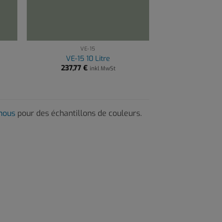
VE-15
VE-15 10 Litre
237,77
€
inkl MwSt
-nous
pour des échantillons de couleurs.