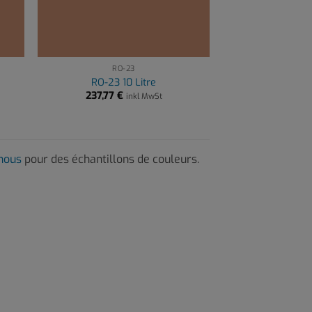
RO-23
RO-23 10 Litre
237,77
€
inkl MwSt
-nous
pour des échantillons de couleurs.