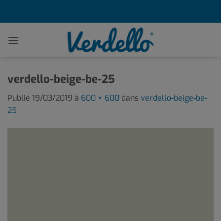
Passer
au
contenu
verdello-beige-be-25
Publié
19/03/2019
à
600 × 600
dans
verdello-beige-be-
25