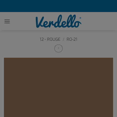
Passer
au
contenu
12 - ROUGE
/
RO-21