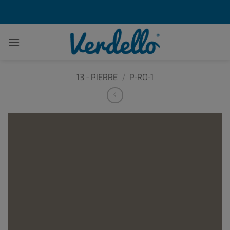
Passer
au
contenu
13 - PIERRE
/
P-RO-1