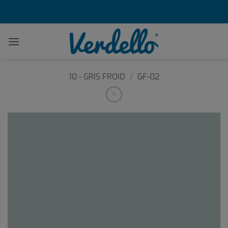
Passer
au
contenu
10 - GRIS FROID
/
GF-02