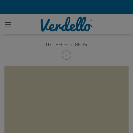
Passer
au
contenu
07 - BEIGE
/
BE-15