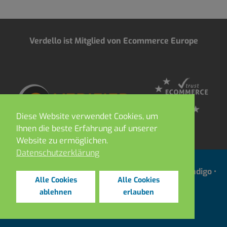
Verdello ist Mitglied von Ecommerce Europe
Diese Website verwendet Cookies, um
Ihnen die beste Erfahrung auf unserer
Website zu ermöglichen.
Datenschutzerklärung
Copyright 2021 ©
DEPOT ROBIN •
Webdesign by
Indigo
•
Alle Cookies
Alle Cookies
Impressum & Datenschutz
•
AGB’s
ablehnen
erlauben