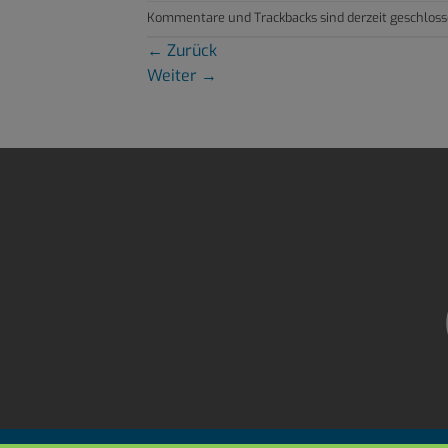
Kommentare und Trackbacks sind derzeit geschloss
←
Zurück
Weiter
→