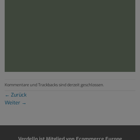
Kommentare und Trackbacks sind derzeit geschlossen.
←
Zurück
Weiter
→
Verdello ist Mitglied von Ecommerce Europe