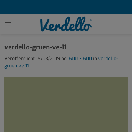
Zum
Inhalt
springen
verdello-gruen-ve-11
Veröffentlicht
19/03/2019
bei
600 × 600
in
verdello-
gruen-ve-11