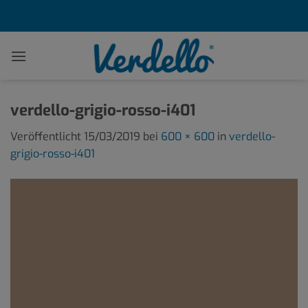
Zum
Inhalt
springen
verdello-grigio-rosso-i401
Veröffentlicht
15/03/2019
bei
600 × 600
in
verdello-
grigio-rosso-i401