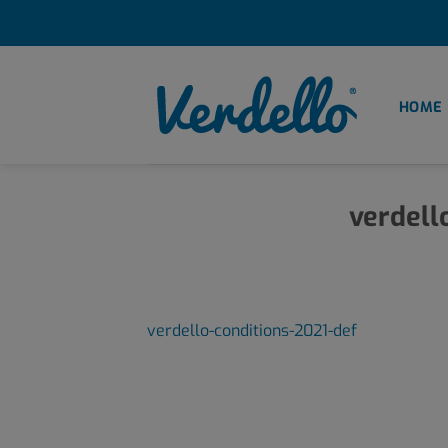
Zum
Inhalt
springen
HOME
verdell
verdello-conditions-2021-def