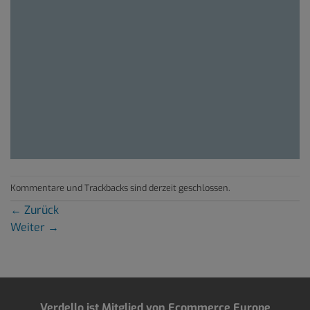
Kommentare und Trackbacks sind derzeit geschlossen.
←
Zurück
Weiter
→
Verdello ist Mitglied von Ecommerce Europe