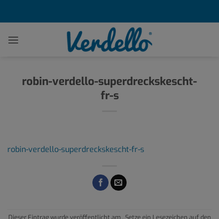
Zum
Inhalt
springen
robin-verdello-superdreckskescht-
fr-s
robin-verdello-superdreckskescht-fr-s
Dieser Eintrag wurde veröffentlicht am . Setze ein Lesezeichen auf den