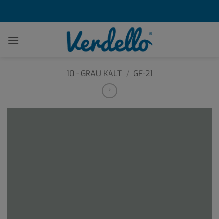
Zum
Inhalt
springen
10 - GRAU KALT
/
GF-21