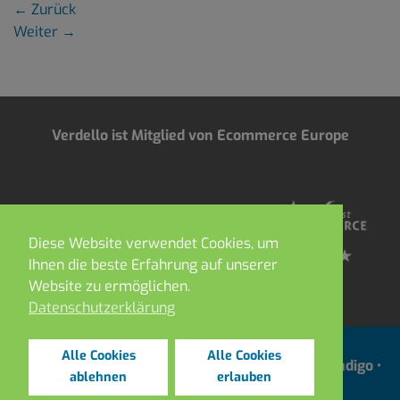
←
Zurück
Weiter
→
Verdello ist Mitglied von Ecommerce Europe
Diese Website verwendet Cookies, um
Ihnen die beste Erfahrung auf unserer
Website zu ermöglichen.
Datenschutzerklärung
Alle Cookies
Alle Cookies
Copyright 2021 ©
DEPOT ROBIN •
Webdesign by
Indigo
•
ablehnen
erlauben
Impressum & Datenschutz
•
AGB’s