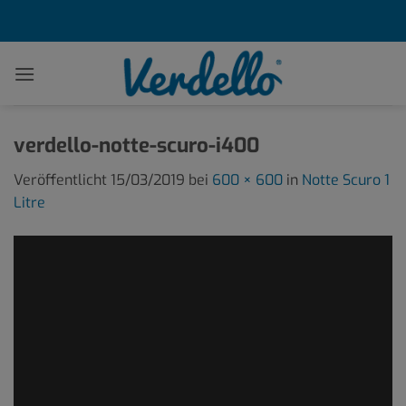
Zum
Inhalt
springen
verdello-notte-scuro-i400
Veröffentlicht
15/03/2019
bei
600 × 600
in
Notte Scuro 1
Litre