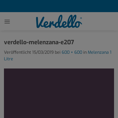
Zum
Inhalt
springen
verdello-melenzana-e207
Veröffentlicht
15/03/2019
bei
600 × 600
in
Melenzana 1
Litre